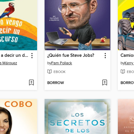
Yo no vengo a decir un discurso
¿Quién fue Steve Jobs?
ía Márquez
by
Pam Pollack
by
Kerry
EBOOK
EBO
BORROW
BORR