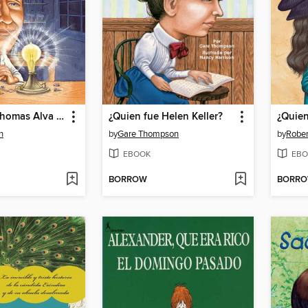
¿Quien fue Thomas Alva Edison?
¿Quien fue Helen Keller?
h
by
Gare Thompson
by
Rober
EBOOK
EBO
BORROW
BORR