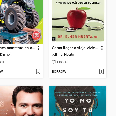
Camiones monstruo en acción
Como llegar a viejo viviendo como joven
 Dinmont
by
Elmer Huerta
OK
EBOOK
OW
BORROW