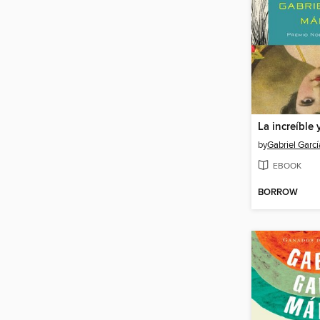
by
Gabriel Garc
EBOOK
BORROW