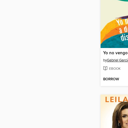
by
Gabriel Garc
EBOOK
BORROW