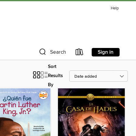
Help
Sign in
Search
Sort
Results
By