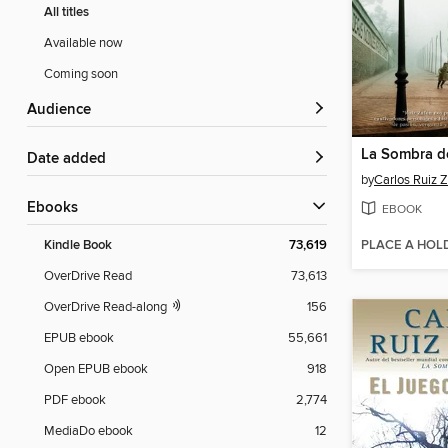
All titles
Available now
Coming soon
Audience
La Sombra d
Date added
by
Carlos Ruiz 
ebooks
EBOOK
PLACE A HOL
Kindle Book
73,619
OverDrive Read
73,613
OverDrive Read-along
156
EPUB ebook
55,661
Open EPUB ebook
918
PDF ebook
2,774
MediaDo ebook
12