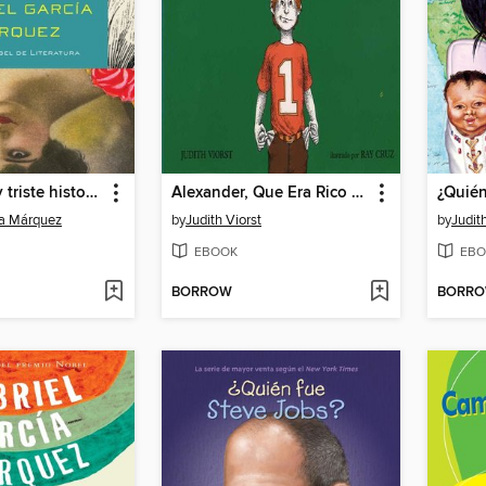
La increíble y triste historia de la cándida Eréndira y de su abuela desalmada
Alexander, Que Era Rico El Domingo Pasado (Alexander Who Used to Be Rich Last Sunday)
¿Quié
ía Márquez
by
Judith Viorst
by
Judit
EBOOK
EBO
BORROW
BORR