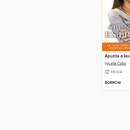
Apunta a las 
by
Leila Cobo
EBOOK
BORROW