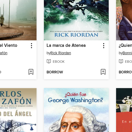
el Viento
La marca de Atenea
Zafón
by
Rick Riordan
by
Bonni
EBOOK
EBO
D
BORROW
BORR