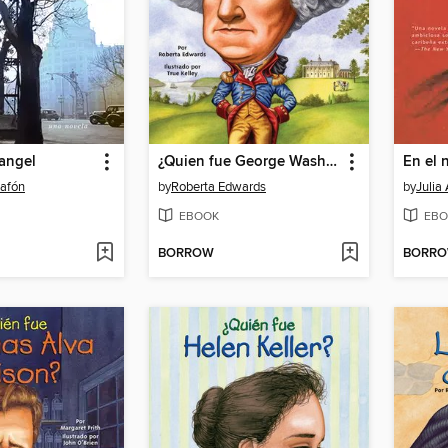
 angel
¿Quien fue George Washington?
En el 
Zafón
by
Roberta Edwards
by
Julia
EBOOK
EBO
BORROW
BORR