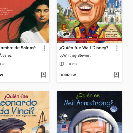
nombre de Salomé
¿Quién fue Walt Disney?
 Álvarez
by
Whitney Stewart
OK
EBOOK
OW
BORROW