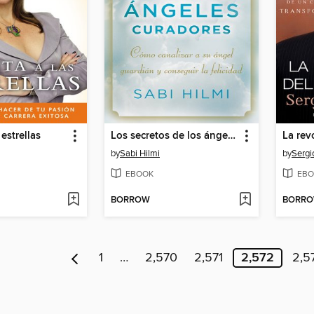
estrellas
Los secretos de los ángeles curadores
La rev
by
Sabi Hilmi
by
Sergi
EBOOK
EBO
BORROW
BORR
1
…
2,570
2,571
2,572
2,5