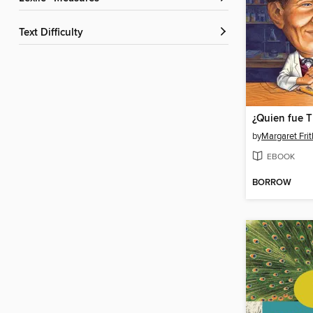
Text Difficulty
by
Margaret Frit
EBOOK
BORROW