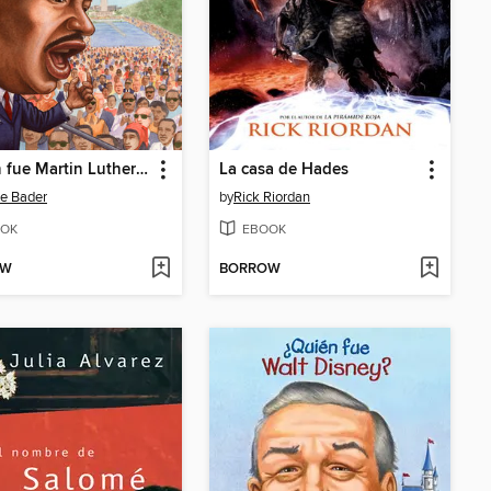
¿Quien fue Martin Luther King, Jr.?
La casa de Hades
e Bader
by
Rick Riordan
OK
EBOOK
OW
BORROW