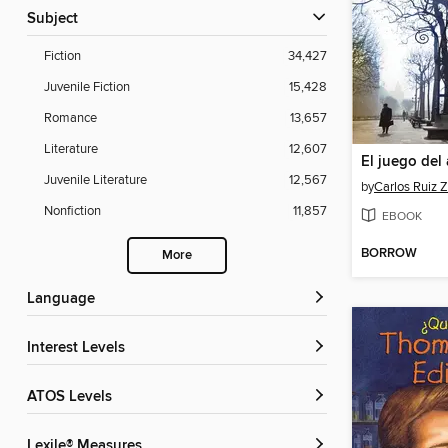
Subject
Fiction
34,427
Juvenile Fiction
15,428
Romance
13,657
Literature
12,607
El juego del
Juvenile Literature
12,567
by
Carlos Ruiz 
Nonfiction
11,857
EBOOK
BORROW
More
Language
Interest Levels
ATOS Levels
Lexile® Measures