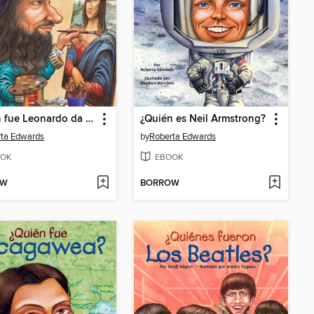
¿Quien fue Leonardo da Vinci?
¿Quién es Neil Armstrong?
ta Edwards
by
Roberta Edwards
OK
EBOOK
OW
BORROW