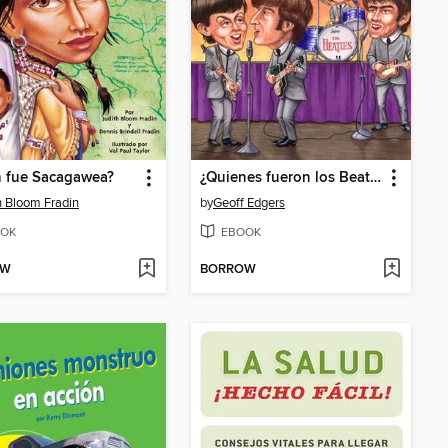
n fue Sacagawea?
¿Quienes fueron los Beatles?
h Bloom Fradin
by
Geoff Edgers
OK
EBOOK
OW
BORROW