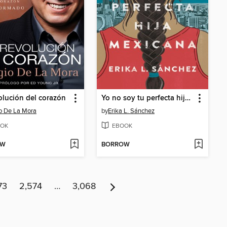
olución del corazón
Yo no soy tu perfecta hija mexicana
o De La Mora
by
Erika L. Sánchez
OK
EBOOK
OW
BORROW
73
2,574
…
3,068